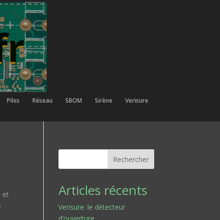
Piles
Réseau
SBOM
Sirène
Verisure
Rechercher
Articles récents
 et
s
Verisure: le détecteur
d’ouverture