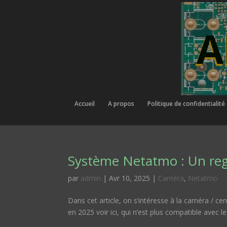
Accueil
A propos
Politique de confidentialité
Système Netatmo : Un reg
par
admin
|
Avr 10, 2025
|
Caméra
,
Netatmo
Dans cet article, on s’intéresse à la caméra / ce
en 2025 voir ici, qui n’est plus compatible avec l